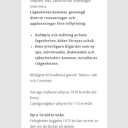
Uteplats, hiss, källarförråd, tvättstugor
med mera.
Lägenheten kommer genomgå
diverse renoveringar och
uppdateringar före inflyttning:
Golvbyte och målning av hela
lägenheten, köket förnyas också.
Även ytterligare åtgärder som ny
spis, tvättmaskin, diskmaskin och
säkerhetsdörr kommer installeras
i lägenheten.
Möjlighet till bredband genom Telenor LAN
och ComHem
Garage i källaren uthyres 1070 kr/mån (kö
finns)
Cykelgaragebur uthyres för 110 kr/mån.
Hyra 10 629 kr/mån.
Fastigheten byggdes 1973 du kan se mer av
den om du klickar på länken.