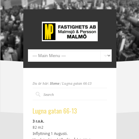
Du är här:
Home
/ Lugna gatan 66-13
Lugna gatan 66-13
3 r.o.k.
82 m2
Inflyttning 1 Augusti.