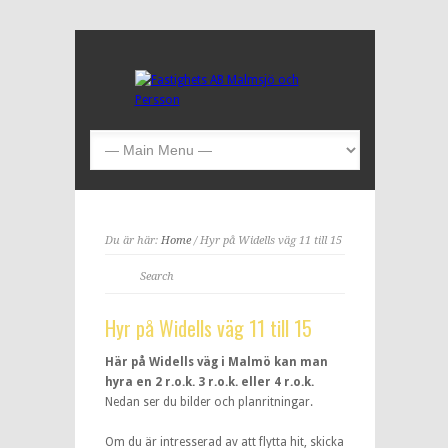
Du är här:
Home
/ Hyr på Widells väg 11 till 15
Hyr på Widells väg 11 till 15
Här på Widells väg i Malmö kan man
hyra en 2 r.o.k. 3 r.o.k. eller 4 r.o.k.
Nedan ser du bilder och planritningar.
Om du är intresserad av att flytta hit, skicka